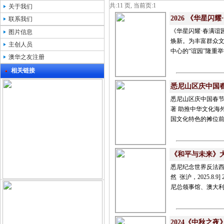
共:11 页, 当前页:1
关于我们
2026 《华星闪
联系我们
《华星闪耀·春满谊园》
图片信息
焕新。为丰富群众文
主创人员
中心的“谊园”隆重
澳华之友注册
相关链接
悉尼山区庆中国
悉尼山区庆中国春节嘉年
著 助推中华文化海
国文化特色的摊位前
《和平与未来》
悉尼纪念世界反法西
然 张沪，2025.
尼总领事馆、澳大利
2024《中秋之