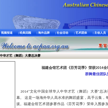
视频报道
经典回顾
海外品牌
社会活动
艺术团体
主创人员
|
|
|
|
|
|
华人中华才艺（舞蹈）大赛总决赛
《芬芳花季》
全
福建会馆艺术团
荣获
2014
群舞最佳团队
文化中国全球华人中华才艺（舞蹈）大赛
总决
2014“
”
幕。 这是一场海外华人高水准的舞蹈盛宴，高手云集，
拔。
作品
荣幸
福建会馆艺术团参赛
《芬芳花季》
入围参