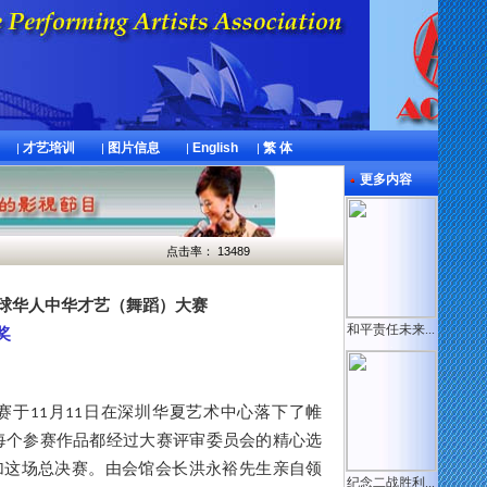
才艺培训
图片信息
English
繁 体
|
|
|
|
更多内容
点击率： 13489
球华人中华才艺（舞蹈）大赛
和平责任未来...
奖
.
赛于
月
日在深圳华夏艺术中心落下了帷
11
11
每个参赛作品都经过大赛
的精心选
评审委员会
这场总
。由
会长洪永裕先生亲自领
加
决赛
会馆
纪念二战胜利...