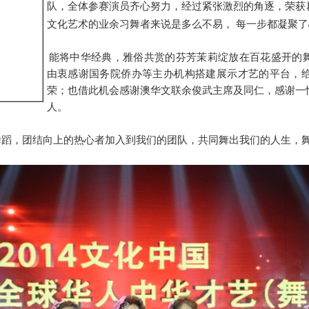
队，全体参赛演员齐心努力，经过紧张激烈的角逐，荣获
文化艺术的业余习舞者来说是多么不易， 每一步都凝聚
能将中华经典，雅俗共赏的芬芳茉莉绽放在百花盛开的舞
由衷感谢国务院侨办等主办机构搭建展示才艺的平台，
荣；也借此机会感谢澳华文联余俊武主席及同仁，感谢一
人。
舞蹈，团结向上的热心者加入到我们的团队，共同舞出我们的人生，